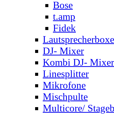
Bose
t.amp
Fidek
Lautsprecherbox
DJ- Mixer
Kombi DJ- Mixer
Linesplitter
Mikrofone
Mischpulte
Multicore/ Stage