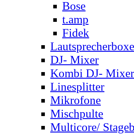
Bose
t.amp
Fidek
Lautsprecherbox
DJ- Mixer
Kombi DJ- Mixer
Linesplitter
Mikrofone
Mischpulte
Multicore/ Stage