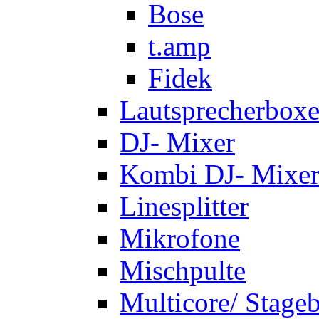
Bose
t.amp
Fidek
Lautsprecherbox
DJ- Mixer
Kombi DJ- Mixer
Linesplitter
Mikrofone
Mischpulte
Multicore/ Stage