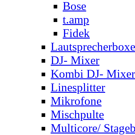
Bose
t.amp
Fidek
Lautsprecherbox
DJ- Mixer
Kombi DJ- Mixer
Linesplitter
Mikrofone
Mischpulte
Multicore/ Stage