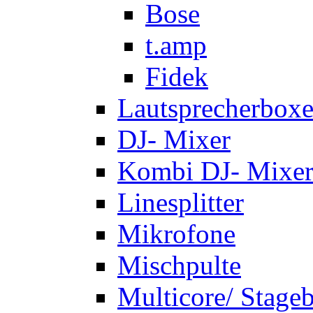
Bose
t.amp
Fidek
Lautsprecherbox
DJ- Mixer
Kombi DJ- Mixer
Linesplitter
Mikrofone
Mischpulte
Multicore/ Stage