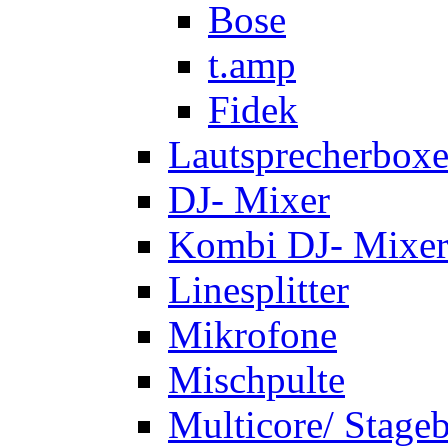
Bose
t.amp
Fidek
Lautsprecherbox
DJ- Mixer
Kombi DJ- Mixer
Linesplitter
Mikrofone
Mischpulte
Multicore/ Stage